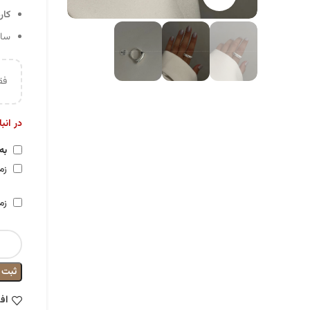
کار
سایز 
فق
در انب
به
زما
زم
ثبت
اف