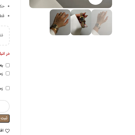
حک
قطر 
فق
در انب
به
زما
زم
ثبت
اف