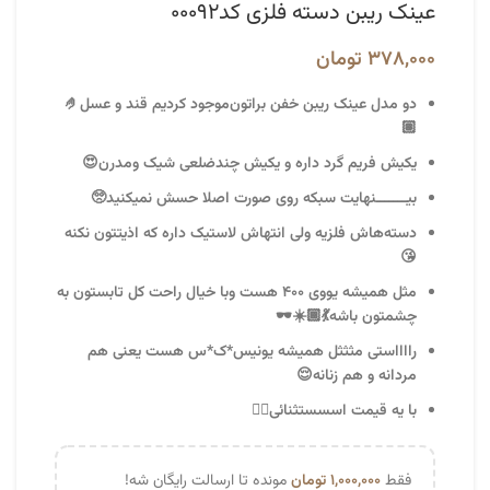
عینک ریبن دسته فلزی کد۰۰۰۹۲
۳۷۸,۰۰۰
تومان
دو مدل عینک ریبن خفن براتون‌موجود کردیم قند و عسل🤌
🏽
یکیش فریم گرد داره و یکیش چندضلعی شیک و‌مدرن😍
بیـــــــنهایت سبکه روی صورت اصلا حسش نمیکنید🥺
دسته‌هاش فلزیه ولی انتهاش لاستیک‌ داره که اذیتتون نکنه
😘
مثل همیشه یووی ۴۰۰ هست و‌با خیال راحت کل تابستون به
چشمتون باشه💃🏾☀️🕶️
رااااستی مثثثل همیشه یونیس*ک*س هست یعنی هم
مردانه و هم زنانه😌
با یه قیمت اسسستثنائی👌🏽
فقط
۱,۰۰۰,۰۰۰
تومان
مونده تا ارسالت رایگان شه!