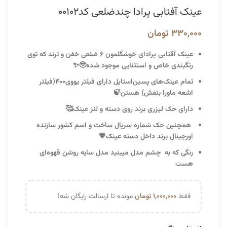
عینک آفتابی پرادا چندضلعی کد۰۰۱۰۲
۳۳۰,۰۰۰
تومان
عینک آقتابی پرادای
خوشگلمون
۶ ضلعی خفن و ترند که توی
رنگبندی خاص و استثنایی موجود شده🥹✨
تمام عینک‌های پسین‌استایل دارای فیلتر یووی۴۰۰(فیلتر
اشعه ماورا بنفش) هستن🍃
دارای حک لیزری برند روی دسته و لنز عینک🥰
همچنین حک شماره سریال ساخت و اسم کشور سازنده
اورجینال برند داخل دسته عینک💗
رنگی که به چشم مدل میبنید مدل سایه روشن قهوه‌ای
هست
فقط
۱,۰۰۰,۰۰۰
تومان
مونده تا ارسالت رایگان شه!